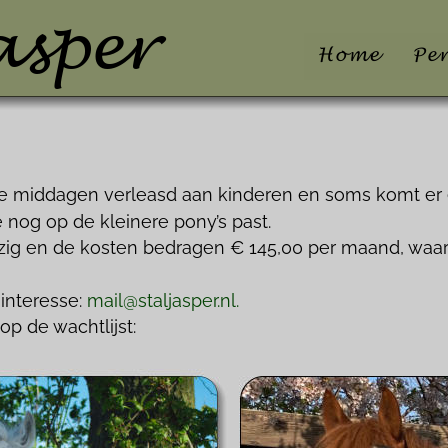
asper
te middagen verleasd aan kinderen en soms komt er 
e nog op de kleinere pony’s past.
zig en de kosten bedragen € 145,00 per maand, waarbi
interesse: 
mail@staljasper.nl
.
op de wachtlijst: